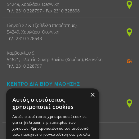
54249, Χαριλάου, Θεσ/νίκη
Τηλ. 2310 328797 - Fax 2310 328898
Γληνού 22 & Τζαβέλλα (παράρτημα),
54249, Χαριλάου, Θεσ/νίκη
Τηλ. 2310 328648
Καμβουνίων 9,
54621, Πλατεία Συντριβανίου (Καμάρα), Θεσ/νίκη
Τηλ. 2310 328797
ΚΕΝΤΡΟ ΔΙΑ ΒΙΟΥ ΜΑΘΗΣΗΣ
×
(ΠΛΗΡΟΦΟΡΙΚΗ)
Αυτός ο ιστότοπος
Παπαναστασίου 150,
χρησιμοποιεί cookies
54249, Χαριλάου, Θεσ/νίκη
Τηλ. 2310 328797 - Fax 2310 328898
Αυτός ο ιστότοπος χρησιμοποιεί cookies
για τη βελτίωση της εμπειρίας των
χρηστών. Χρησιμοποιώντας τον ιστότοπό
μας, παρέχετε τη συγκατάθεσή σας για όλα
ΕΚΠΑΙΔΕΥΤΙΚΗ ΡΟΜΠΟΤΙΚΗ