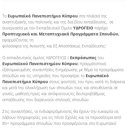
Υδρόγειος Education
Εκπαιδευτική Ρομποτική
Το
Ευρωπαϊκό Πανεπιστήμιο Κύπρου
στα πλαίσια της
αναπτυξιακής του πολιτικής και της δια βίου εκπαίδευσης,
σε
Υδρόγειος Καμάρα
συνεργασία με τον Εκπαιδευτικό Όμιλο
ΥΔΡΟΓΕΙΟ
παρέχει
Προπτυχιακά και Μεταπτυχιακά Προγράμματα Σπουδών,
Υδρόγειος Education
Εκπαιδευτική Ρομποτική
εφαρμόζοντας τη
φιλοσοφία της Ανοικτής και Εξ Αποστάσεως Εκπαίδευσης!
Ο εκπαιδευτικός όμιλος ΥΔΡΟΓΕΙΟΣ (
Εκπρόσωπος
του
Ευρωπαϊκού Πανεπιστημίου Κύπρου
) πραγματοποιεί
εξατομικευμένες συναντήσεις Ενημέρωσης με θέμα τα προγράμματα
σπουδών και τις υπηρεσίες που προσφέρει το
Ευρωπαϊκό
+30 2310 328797
Πανεπιστήμιο Κύπρου
στους φοιτητές του πριν, κατά τη διάρκεια
και μετά την ολοκλήρωση των σπουδών τους και απευθύνεται σε
γονείς, μαθητές/τριες και απόφοιτους/ες δευτεροβάθμιας
εκπαίδευσης που διερευνούν επιλογές σπουδών.
Στις συναντήσεις, οι ενδιαφερόμενοι/ες θα έχουν την ευκαιρία να
λάβουν πληροφορίες για τις πέντε Σχολές και τα περισσότερα από
85+ προγράμματα σπουδών που προσφέρονται στο Ευρωπαϊκό