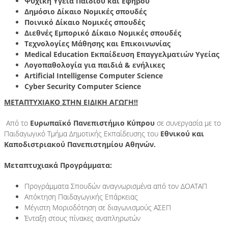
Ψυχική Υγεία Παιδιού και Εφήβου
Δημόσιο Δίκαιο Νομικές σπουδές
Ποινικό Δίκαιο Νομικές σπουδές
Διεθνές Εμπορικό Δίκαιο Νομικές σπουδές
Τεχνολογίες Μάθησης και Επικοινωνίας
Medical Education Εκπαίδευση Επαγγελματιών Υγείας
Λογοπαθολογία για παιδιά & ενήλικες
Artificial Intelligense Computer Science
Cyber Security Computer Science
ΜΕΤΑΠΤΥΧΙΑΚΟ ΣΤΗΝ ΕΙΔΙΚΗ ΑΓΩΓΗ!!
Από το
Ε
υ
ρωπ
αϊ
κ
ό
Π
α
νεπ
ι
στ
ή
μ
ι
ο
Κ
ύ
προ
υ
σε συνεργασία με το
Παιδαγωγικό Τμήμα Δημοτικής Εκπαίδευσης του
Εθν
ι
κο
ύ
κ
αι
Κ
α
ποδ
ι
στρ
ια
κο
ύ
Π
α
νεπ
ι
στημ
ί
ο
υ
Αθην
ώ
ν
.
Μεταπτυχιακά Προγράμματα:
Προγράμματα Σπουδών αναγνωρισμένα από τον ΔΟΑΤΑΠ
Απόκτηση Παιδαγωγικής Επάρκειας
Μέγιστη Μοριοδότηση σε διαγωνισμούς ΑΣΕΠ
Ένταξη στους πίνακες αναπληρωτών