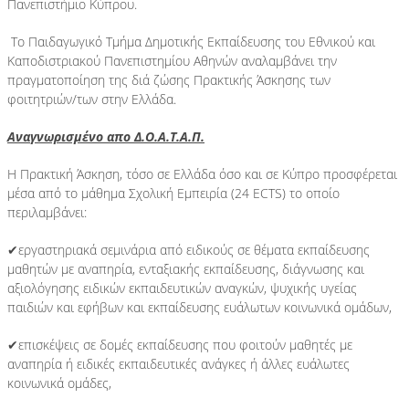
Πανεπιστήμιο Κύπρου.
Το Παιδαγωγικό Τμήμα Δημοτικής Εκπαίδευσης του Εθνικού και
Καποδιστριακού Πανεπιστημίου Αθηνών αναλαμβάνει την
πραγματοποίηση της διά ζώσης Πρακτικής Άσκησης των
φοιτητριών/των στην Ελλάδα.
Αν
α
γνωρ
ι
σμ
έ
νο
α
πο
Δ
.
Ο
.
Α
.
Τ
.
Α
.
Π
.
Η Πρακτική Άσκηση, τόσο σε Ελλάδα όσο και σε Κύπρο προσφέρεται
μέσα από το μάθημα Σχολική Εμπειρία (24 ECTS) το οποίο
περιλαμβάνει:
✔εργαστηριακά σεμινάρια από ειδικούς σε θέματα εκπαίδευσης
μαθητών με αναπηρία, ενταξιακής εκπαίδευσης, διάγνωσης και
αξιολόγησης ειδικών εκπαιδευτικών αναγκών, ψυχικής υγείας
παιδιών και εφήβων και εκπαίδευσης ευάλωτων κοινωνικά ομάδων,
✔επισκέψεις σε δομές εκπαίδευσης που φοιτούν μαθητές με
αναπηρία ή ειδικές εκπαιδευτικές ανάγκες ή άλλες ευάλωτες
κοινωνικά ομάδες,