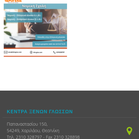
ΚΕΝΤΡΑ ΞΕΝΩΝ ΓΛΩΣΣΩΝ
Παπαναστασίου 150,
54249, Χαριλάου, Θεσ/νίκη
Τηλ. 2310 328797 - Fax 2310 328898