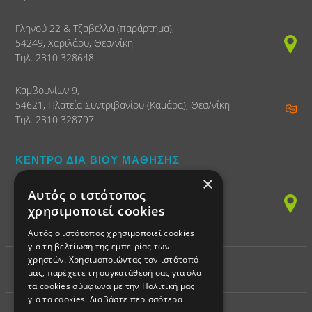
Γληνού 22 & Τζαβέλλα (παράρτημα),
54249, Χαριλάου, Θεσ/νίκη
Τηλ. 2310 328648
Καμβουνίων 9,
54621, Πλατεία Συντριβανίου (Καμάρα), Θεσ/νίκη
Τηλ. 2310 328797
ΚΕΝΤΡΟ ΔΙΑ ΒΙΟΥ ΜΑΘΗΣΗΣ
×
(ΠΛΗΡΟΦΟΡΙΚΗ)
Αυτός ο ιστότοπος
Παπαναστασίου 150,
χρησιμοποιεί cookies
54249, Χαριλάου, Θεσ/νίκη
Τηλ. 2310 328797 - Fax 2310 328898
Αυτός ο ιστότοπος χρησιμοποιεί cookies
για τη βελτίωση της εμπειρίας των
χρηστών. Χρησιμοποιώντας τον ιστότοπό
μας, παρέχετε τη συγκατάθεσή σας για όλα
ΕΚΠΑΙΔΕΥΤΙΚΗ ΡΟΜΠΟΤΙΚΗ
τα cookies σύμφωνα με την Πολιτική μας
για τα cookies.
Διαβάστε περισσότερα
Παπαναστασίου 150,