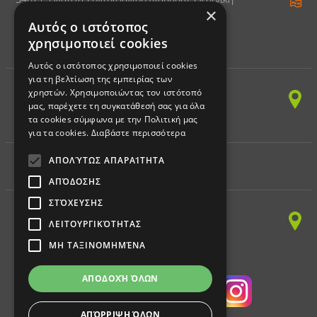
×
Τηλ. 2310 328797
Αυτός ο ιστότοπος
χρησιμοποιεί cookies
ΚΕΝΤΡΟ ΔΙΑ ΒΙΟΥ ΜΑΘΗΣΗΣ
Αυτός ο ιστότοπος χρησιμοποιεί cookies
για τη βελτίωση της εμπειρίας των
(ΠΛΗΡΟΦΟΡΙΚΗ)
χρηστών. Χρησιμοποιώντας τον ιστότοπό
Παπαναστασίου 150,
μας, παρέχετε τη συγκατάθεσή σας για όλα
54249, Χαριλάου, Θεσ/νίκη
τα cookies σύμφωνα με την Πολιτική μας
Τηλ. 2310 328797 - Fax 2310 328898
για τα cookies.
Διαβάστε περισσότερα
ΑΠΟΛΎΤΩΣ ΑΠΑΡΑΊΤΗΤΑ
ΕΚΠΑΙΔΕΥΤΙΚΗ ΡΟΜΠΟΤΙΚΗ
ΑΠΌΔΟΣΗΣ
ΣΤΌΧΕΥΣΗΣ
Παπαναστασίου 150,
54249, Χαριλάου, Θεσ/νίκη
ΛΕΙΤΟΥΡΓΙΚΌΤΗΤΑΣ
Τηλ. 2310 328797 - Fax 2310 328898
ΜΗ ΤΑΞΙΝΟΜΗΜΈΝΑ
ΑΠΟΔΟΧΉ ΌΛΩΝ
ΑΠΌΡΡΙΨΗ ΌΛΩΝ