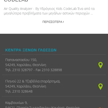
Air Quality Analyzer - By Υδρόγειος Kids CodeLab Ένα από τα
μεγαλύτερα προβλήματα των μεγάλων αστικών περιοχών ...
ΠΕΡΙΣΣΟΤΕΡΑ
ΚΕΝΤΡΑ ΞΕΝΩΝ ΓΛΩΣΣΩΝ
Παπαναστασίου 150,
54249, Χαριλάου, Θεσ/νίκη
Τηλ. 2310 328797 - Fax 2310 328898
Γληνού 22 & Τζαβέλλα (παράρτημα),
54249, Χαριλάου, Θεσ/νίκη
Τηλ. 2310 328648
Καμβουνίων 9,
54621, Πλατεία Συντριβανίου (Καμάρα), Θεσ/νίκη