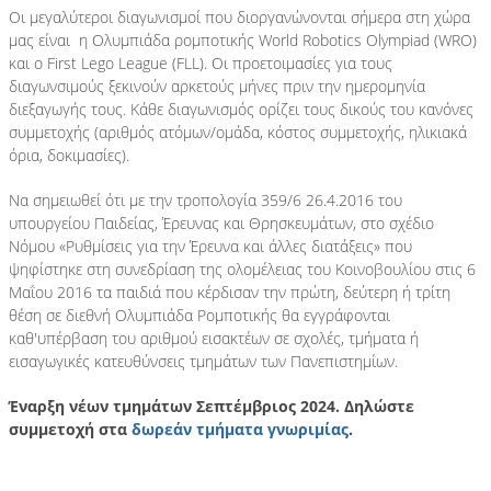
Οι μεγαλύτεροι διαγωνισμοί που διοργανώνονται σήμερα στη χώρα
μας είναι η Ολυμπιάδα ρομποτικής World Robotics Olympiad (WRΟ)
και ο First Lego League (FLL). Οι προετοιμασίες για τους
διαγωνσιμούς ξεκινούν αρκετούς μήνες πριν την ημερομηνία
διεξαγωγής τους. Κάθε διαγωνισμός ορίζει τους δικούς του κανόνες
συμμετοχής (αριθμός ατόμων/ομάδα, κόστος συμμετοχής, ηλικιακά
όρια, δοκιμασίες).
Να σημειωθεί ότι με την τροπολογία 359/6 26.4.2016 του
υπουργείου Παιδείας, Έρευνας και Θρησκευμάτων, στο σχέδιο
Νόμου «Ρυθμίσεις για την Έρευνα και άλλες διατάξεις» που
ψηφίστηκε στη συνεδρίαση της ολομέλειας του Κοινοβουλίου στις 6
Μαΐου 2016 τα παιδιά που κέρδισαν την πρώτη, δεύτερη ή τρίτη
θέση σε διεθνή Ολυμπιάδα Ρομποτικής θα εγγράφονται
καθ'υπέρβαση του αριθμού εισακτέων σε σχολές, τμήματα ή
εισαγωγικές κατευθύνσεις τμημάτων των Πανεπιστημίων.
Έναρξη νέων τμημάτων Σεπτέμβριος 2024. Δηλώστε
συμμετοχή στα
δωρεάν τμήματα γνωριμίας
.