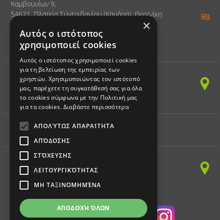
Καμβουνίων 9,
54621, Πλατεία Συντριβανίου (Καμάρα), Θεσ/νίκη
×
Τηλ. 2310 328797
Αυτός ο ιστότοπος
χρησιμοποιεί cookies
ΚΕΝΤΡΟ ΔΙΑ ΒΙΟΥ ΜΑΘΗΣΗΣ
Αυτός ο ιστότοπος χρησιμοποιεί cookies
για τη βελτίωση της εμπειρίας των
(ΠΛΗΡΟΦΟΡΙΚΗ)
χρηστών. Χρησιμοποιώντας τον ιστότοπό
Παπαναστασίου 150,
μας, παρέχετε τη συγκατάθεσή σας για όλα
54249, Χαριλάου, Θεσ/νίκη
τα cookies σύμφωνα με την Πολιτική μας
Τηλ. 2310 328797 - Fax 2310 328898
για τα cookies.
Διαβάστε περισσότερα
ΑΠΟΛΎΤΩΣ ΑΠΑΡΑΊΤΗΤΑ
ΕΚΠΑΙΔΕΥΤΙΚΗ ΡΟΜΠΟΤΙΚΗ
ΑΠΌΔΟΣΗΣ
ΣΤΌΧΕΥΣΗΣ
Παπαναστασίου 150,
54249, Χαριλάου, Θεσ/νίκη
ΛΕΙΤΟΥΡΓΙΚΌΤΗΤΑΣ
Τηλ. 2310 328797 - Fax 2310 328898
ΜΗ ΤΑΞΙΝΟΜΗΜΈΝΑ
ΑΠΟΔΟΧΉ ΌΛΩΝ