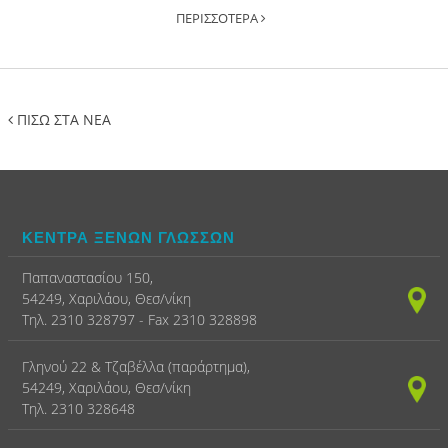
ΠΕΡΙΣΣΟΤΕΡΑ
ΠΙΣΩ ΣΤΑ ΝΕΑ
ΚΕΝΤΡΑ ΞΕΝΩΝ ΓΛΩΣΣΩΝ
Παπαναστασίου 150,
54249, Χαριλάου, Θεσ/νίκη
Τηλ. 2310 328797 - Fax 2310 328898
Γληνού 22 & Τζαβέλλα (παράρτημα),
54249, Χαριλάου, Θεσ/νίκη
Τηλ. 2310 328648