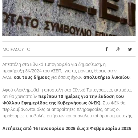
Υδρόγειος Education
Εκπαιδευτική Ρομποτική
Υδρόγειος Καμάρα
Υδρόγειος Education
Εκπαιδευτική Ρομποτική
ΜΟΙΡΑΣΟΥ ΤΟ
Απεστάλη στο Εθνικό Τυπογραφείο για δημοσίευση, η
προκήρυξη 8Κ/2024 του ΑΣΕΠ, για τις μόνιμες θέσεις στην
ΑΑΔΕ
και τους δήμους
για όσους έχουν
απολυτήριο λυκείου
!
+30 2310 328797
Αφού ολοκληρωθεί η αποστολή στο Εθνικό Τυπογραφείο, εκτιμάται
ότι θα χρειαστούν
περίπου 10 ημέρες για την έκδοση του
Φύλλου Εφημερίδας της Κυβερνήσεως (ΦΕΚ).
Στο ΦΕΚ θα
περιλαμβάνονται όλες οι απαραίτητες πληροφορίες, όπως οι
προθεσμίες υποβολής αιτήσεων και οι αναλυτικοί όροι συμμετοχής.
Αιτήσεις από 16 Ιανουαρίου 2025 έως 3 Φεβρουαρίου 2025