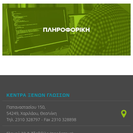
ΚΕΝΤΡΑ ΞΕΝΩΝ ΓΛΩΣΣΩΝ
Παπαναστασίου 150,
54249, Χαριλάου, Θεσ/νίκη
Τηλ. 2310 328797 - Fax 2310 328898