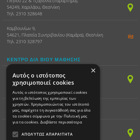
Γληνού 22 & Τζαβέλλα (παράρτημα),
54249, Χαριλάου, Θεσ/νίκη
Τηλ. 2310 328648
Καμβουνίων 9,
54621, Πλατεία Συντριβανίου (Καμάρα), Θεσ/νίκη
Τηλ. 2310 328797
ΚΕΝΤΡΟ ΔΙΑ ΒΙΟΥ ΜΑΘΗΣΗΣ
×
(ΠΛΗΡΟΦΟΡΙΚΗ)
Αυτός ο ιστότοπος
Παπαναστασίου 150,
χρησιμοποιεί cookies
54249, Χαριλάου, Θεσ/νίκη
Τηλ. 2310 328797 - Fax 2310 328898
Αυτός ο ιστότοπος χρησιμοποιεί cookies
για τη βελτίωση της εμπειρίας των
χρηστών. Χρησιμοποιώντας τον ιστότοπό
μας, παρέχετε τη συγκατάθεσή σας για όλα
ΕΚΠΑΙΔΕΥΤΙΚΗ ΡΟΜΠΟΤΙΚΗ
τα cookies σύμφωνα με την Πολιτική μας
για τα cookies.
Διαβάστε περισσότερα
Παπαναστασίου 150,
54249, Χαριλάου, Θεσ/νίκη
ΑΠΟΛΎΤΩΣ ΑΠΑΡΑΊΤΗΤΑ
Τηλ. 2310 328797 - Fax 2310 328898