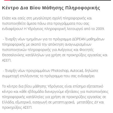
Κέντρο Δια Βίου Μάθησης Πληροφορικής
Υδρόγειος Education
Εκπαιδευτική Ρομποτική
Ελάτε και εσείς στη μεγαλύτερη σχολή πληροφορικής και
Υδρόγειος Καμάρα
πιστοποιηθείτε άμεσα πάνω στα προγράμματα που σας
ενδιαφέρουν! Η Υδρόγειος πληροφορική λειτουργεί από το 2009.
Υδρόγειος Education
Εκπαιδευτική Ρομποτική
- Έναρξη νέων τμημάτων για τo
πρόγραμμα ΔΩΡΕΑΝ μαθημάτων
πληροφορικής
με σκοπό την απόκτηση αναγνωρισμένων
πιστοποιητικών πληροφορικής για Ανέργους και Φοιτητές
Θεσσαλονίκης κατάλληλων για χρήση σε προκηρύξεις εργασίας και
ΑΣΕΠ.
+30 2310 328797
- Έναρξη νέων προγραμμάτων
Photoshop
,
Autocad
,
δηλώστε
συμμετοχή επιλέγοντας το πρόγραμμα που σας ενδιαφέρει
Το κέντρο δια βίου μάθησης Υδρόγειος είναι επίσημο εξεταστικό
κέντρο και κάθε εβδομάδα διενεργούμε εξετάσεις για
πιστοποιήσεις
πληροφορικής
κατάλληλες για χρήση σε προκηρύξεις εργασίας σε
Ελλάδα, εξωτερικό, εισαγωγή σε μεταπτυχιακά, μετατάξεις ΔΥ και
προκηρύξεις ΑΣΕΠ.