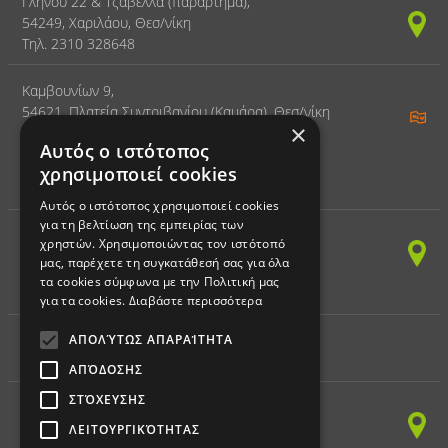
Γληνού 22 & Τζαβέλλα (παράρτημα),
54249, Χαριλάου, Θεσ/νίκη
Τηλ. 2310 328648
Καμβουνίων 9,
54621, Πλατεία Συντριβανίου (Καμάρα), Θεσ/νίκη
×
Τηλ. 2310 328797
Αυτός ο ιστότοπος
χρησιμοποιεί cookies
ΚΕΝΤΡΟ ΔΙΑ ΒΙΟΥ ΜΑΘΗΣΗΣ
Αυτός ο ιστότοπος χρησιμοποιεί cookies
για τη βελτίωση της εμπειρίας των
(ΠΛΗΡΟΦΟΡΙΚΗ)
χρηστών. Χρησιμοποιώντας τον ιστότοπό
Παπαναστασίου 150,
μας, παρέχετε τη συγκατάθεσή σας για όλα
54249, Χαριλάου, Θεσ/νίκη
τα cookies σύμφωνα με την Πολιτική μας
Τηλ. 2310 328797 - Fax 2310 328898
για τα cookies.
Διαβάστε περισσότερα
ΑΠΟΛΎΤΩΣ ΑΠΑΡΑΊΤΗΤΑ
ΕΚΠΑΙΔΕΥΤΙΚΗ ΡΟΜΠΟΤΙΚΗ
ΑΠΌΔΟΣΗΣ
ΣΤΌΧΕΥΣΗΣ
Παπαναστασίου 150,
54249, Χαριλάου, Θεσ/νίκη
ΛΕΙΤΟΥΡΓΙΚΌΤΗΤΑΣ
Τηλ. 2310 328797 - Fax 2310 328898