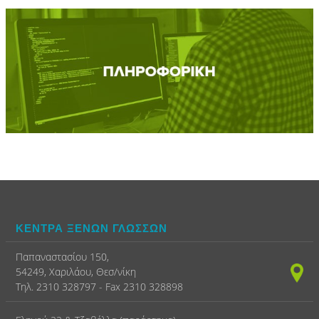
ΚΕΝΤΡΑ ΞΕΝΩΝ ΓΛΩΣΣΩΝ
Παπαναστασίου 150,
54249, Χαριλάου, Θεσ/νίκη
Τηλ. 2310 328797 - Fax 2310 328898