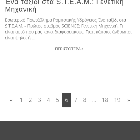
Ένα ταξίδι στα S.T.E.A.M.: Γενετική
Μηχανική
Εσωτερικό Πρωτάθλημα Ρομποτικής Υδρόγειος Ένα ταξίδι στα
S.T.E.A.M. - Πρώτος σταθμός SCIENCE: Γενετική Μηχανική. Τι
είναι αυτό που μας κάνει διαφορετικούς; Γιατί κάποιοι άνθρωποι
είναι ψηλοί ή ...
ΠΕΡΙΣΣΟΤΕΡΑ
«
1
2
3
4
5
6
7
8
...
18
19
»