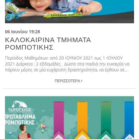
Υδρόγειος Education
Εκπαιδευτική Ρομποτική
Υδρόγειος Καμάρα
06 Ιουνίου 19:28
ΚΑΛΟΚΑΙΡΙΝΑ ΤΜΗΜΑΤΑ
Υδρόγειος Education
Εκπαιδευτική Ρομποτική
ΡΟΜΠΟΤΙΚΗΣ
Περίοδος Μαθημάτων: από 20 ΙΟΥΝΙΟΥ 2021 εως 1 ΙΟΥΛΙΟΥ
2021 Διάρκεια : 2 εβδομάδες. Δώστε στα παιδιά την ευκαιρία να
πάρουν μέρος σε μία ευχάριστη δραστηριότητα, να έρθουν σε...
ΠΕΡΙΣΣΟΤΕΡΑ
+30 2310 328797