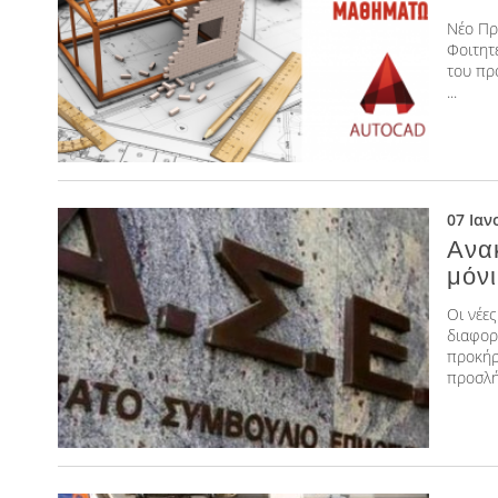
Nέο Πρ
Φοιτητ
του πρ
...
07 Ιαν
Ανα
μόν
Οι νέε
διαφορ
προκήρ
προσλήψ