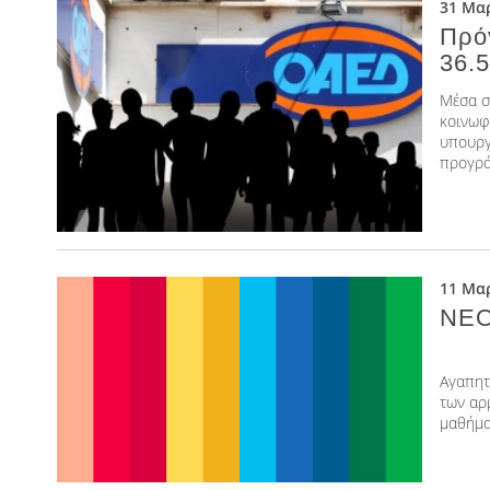
31 Μαρ
Πρό
36.
Μέσα σ
κοινωφ
υπουργ
προγρά
11 Μαρ
ΝΕΟ
Αγαπητ
των αρ
μαθήματ