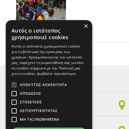
×
Αυτός ο ιστότοπος
χρησιμοποιεί cookies
Αυτός ο ιστότοπος χρησιμοποιεί cookies
για τη βελτίωση της εμπειρίας των
ΕΠΙΣΤΡΟΦΗ
χρηστών. Χρησιμοποιώντας τον ιστότοπό
μας, παρέχετε τη συγκατάθεσή σας για όλα
τα cookies σύμφωνα με την Πολιτική μας
για τα cookies.
Διαβάστε περισσότερα
ΑΠΟΛΎΤΩΣ ΑΠΑΡΑΊΤΗΤΑ
ΚΕΝΤΡΑ ΞΕΝΩΝ ΓΛΩΣΣΩΝ
ΑΠΌΔΟΣΗΣ
Παπαναστασίου 150,
ΣΤΌΧΕΥΣΗΣ
54249, Χαριλάου, Θεσ/νίκη
Τηλ. 2310 328797 - Fax 2310 328898
ΛΕΙΤΟΥΡΓΙΚΌΤΗΤΑΣ
ΜΗ ΤΑΞΙΝΟΜΗΜΈΝΑ
Γληνού 22 & Τζαβέλλα (παράρτημα),