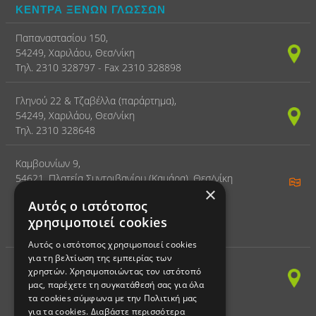
ΚΕΝΤΡΑ ΞΕΝΩΝ ΓΛΩΣΣΩΝ
Παπαναστασίου 150,
54249, Χαριλάου, Θεσ/νίκη
Τηλ. 2310 328797 - Fax 2310 328898
Γληνού 22 & Τζαβέλλα (παράρτημα),
54249, Χαριλάου, Θεσ/νίκη
Τηλ. 2310 328648
Καμβουνίων 9,
54621, Πλατεία Συντριβανίου (Καμάρα), Θεσ/νίκη
×
Τηλ. 2310 328797
Αυτός ο ιστότοπος
χρησιμοποιεί cookies
ΚΕΝΤΡΟ ΔΙΑ ΒΙΟΥ ΜΑΘΗΣΗΣ
Αυτός ο ιστότοπος χρησιμοποιεί cookies
για τη βελτίωση της εμπειρίας των
(ΠΛΗΡΟΦΟΡΙΚΗ)
χρηστών. Χρησιμοποιώντας τον ιστότοπό
Παπαναστασίου 150,
μας, παρέχετε τη συγκατάθεσή σας για όλα
54249, Χαριλάου, Θεσ/νίκη
τα cookies σύμφωνα με την Πολιτική μας
Τηλ. 2310 328797 - Fax 2310 328898
για τα cookies.
Διαβάστε περισσότερα