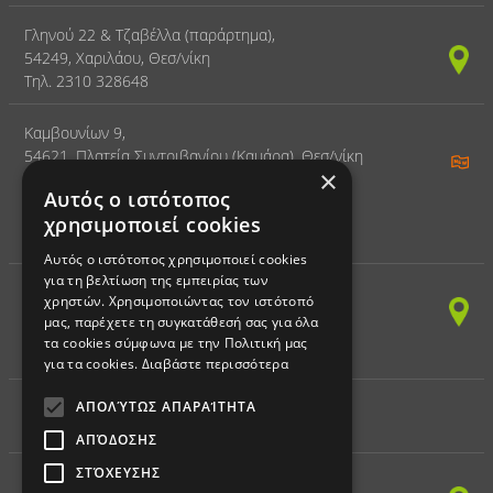
Γληνού 22 & Τζαβέλλα (παράρτημα),
54249, Χαριλάου, Θεσ/νίκη
Τηλ. 2310 328648
Καμβουνίων 9,
54621, Πλατεία Συντριβανίου (Καμάρα), Θεσ/νίκη
×
Τηλ. 2310 328797
Αυτός ο ιστότοπος
χρησιμοποιεί cookies
ΚΕΝΤΡΟ ΔΙΑ ΒΙΟΥ ΜΑΘΗΣΗΣ
Αυτός ο ιστότοπος χρησιμοποιεί cookies
για τη βελτίωση της εμπειρίας των
(ΠΛΗΡΟΦΟΡΙΚΗ)
χρηστών. Χρησιμοποιώντας τον ιστότοπό
Παπαναστασίου 150,
μας, παρέχετε τη συγκατάθεσή σας για όλα
54249, Χαριλάου, Θεσ/νίκη
τα cookies σύμφωνα με την Πολιτική μας
Τηλ. 2310 328797 - Fax 2310 328898
για τα cookies.
Διαβάστε περισσότερα
ΑΠΟΛΎΤΩΣ ΑΠΑΡΑΊΤΗΤΑ
ΕΚΠΑΙΔΕΥΤΙΚΗ ΡΟΜΠΟΤΙΚΗ
ΑΠΌΔΟΣΗΣ
ΣΤΌΧΕΥΣΗΣ
Παπαναστασίου 150,