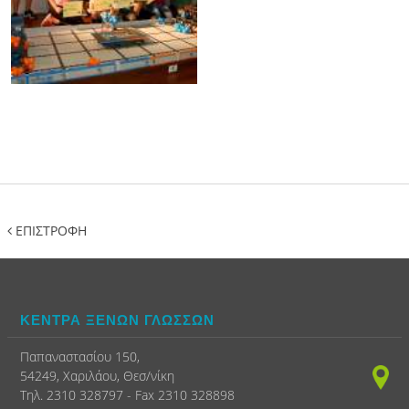
ΕΠΙΣΤΡΟΦΗ
ΚΕΝΤΡΑ ΞΕΝΩΝ ΓΛΩΣΣΩΝ
Παπαναστασίου 150,
54249, Χαριλάου, Θεσ/νίκη
Τηλ. 2310 328797 - Fax 2310 328898