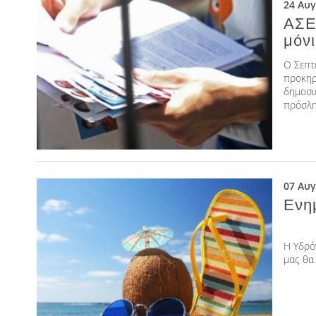
24 Αυ
ΑΣΕ
μόνι
Ο Σεπτ
προκηρ
δημοσι
πρόσλη
07 Αυ
Ενη
Η Υδρό
μας θα