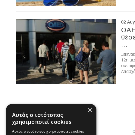
02 Αυ
ΟΑΕΔ
θέσ
...
Ξεκινάε
12η με
ενδιαφ
Απασχό
×
Αυτός ο ιστότοπος
χρησιμοποιεί cookies
«
Αυτός ο ιστότοπος χρησιμοποιεί cookies