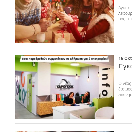
Αγαπητ
λειτουρ
μας μετ
16 Οκ
Εγκ
Ο νέος
έτοιμο
εκκίνησ