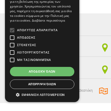
για τη βελτίωση της εμπειρίας των
χρηστών. Χρησιμοποιώντας τον ιστότοπό
μας, παρέχετε τη συγκατάθεσή σας για όλα
τα cookies σύμφωνα με την Πολιτική μας
για τα cookies.
Διαβάστε περισσότερα
ΑΠΟΛΎΤΩΣ ΑΠΑΡΑΊΤΗΤΑ
ΚΕΝΤΡΑ ΞΕΝΩΝ ΓΛΩΣΣΩΝ
ΑΠΌΔΟΣΗΣ
Παπαναστασίου 150,
ΣΤΌΧΕΥΣΗΣ
54249, Χαριλάου, Θεσ/νίκη
Τηλ. 2310 328797 - Fax 2310 328898
ΛΕΙΤΟΥΡΓΙΚΌΤΗΤΑΣ
ΜΗ ΤΑΞΙΝΟΜΗΜΈΝΑ
Γληνού 22 & Τζαβέλλα (παράρτημα),
54249, Χαριλάου, Θεσ/νίκη
ΑΠΟΔΟΧΉ ΌΛΩΝ
Τηλ. 2310 328648
ΑΠΌΡΡΙΨΗ ΌΛΩΝ
Καμβουνίων 9,
54621, Πλατεία Συντριβανίου (Καμάρα), Θεσ/νίκη
ΕΜΦΆΝΙΣΗ ΛΕΠΤΟΜΕΡΕΙΏΝ
Τηλ. 2310 328797