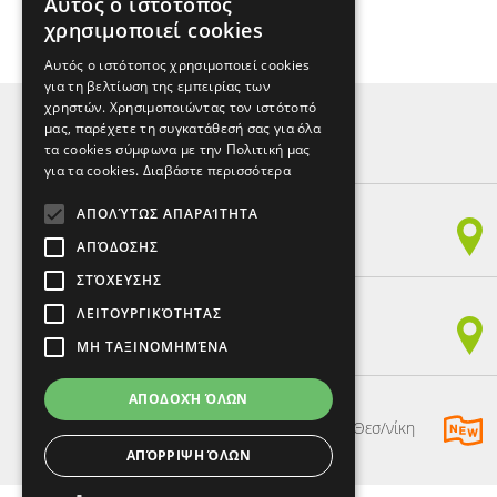
Αυτός ο ιστότοπος
χρησιμοποιεί cookies
ΕΠΙΣΤΡΟΦΗ
Αυτός ο ιστότοπος χρησιμοποιεί cookies
για τη βελτίωση της εμπειρίας των
χρηστών. Χρησιμοποιώντας τον ιστότοπό
μας, παρέχετε τη συγκατάθεσή σας για όλα
τα cookies σύμφωνα με την Πολιτική μας
ΚΕΝΤΡΑ ΞΕΝΩΝ ΓΛΩΣΣΩΝ
για τα cookies.
Διαβάστε περισσότερα
Παπαναστασίου 150,
ΑΠΟΛΎΤΩΣ ΑΠΑΡΑΊΤΗΤΑ
54249, Χαριλάου, Θεσ/νίκη
ΑΠΌΔΟΣΗΣ
Τηλ. 2310 328797 - Fax 2310 328898
ΣΤΌΧΕΥΣΗΣ
Γληνού 22 & Τζαβέλλα (παράρτημα),
ΛΕΙΤΟΥΡΓΙΚΌΤΗΤΑΣ
54249, Χαριλάου, Θεσ/νίκη
ΜΗ ΤΑΞΙΝΟΜΗΜΈΝΑ
Τηλ. 2310 328648
ΑΠΟΔΟΧΉ ΌΛΩΝ
Καμβουνίων 9,
54621, Πλατεία Συντριβανίου (Καμάρα), Θεσ/νίκη
Τηλ. 2310 328797
ΑΠΌΡΡΙΨΗ ΌΛΩΝ