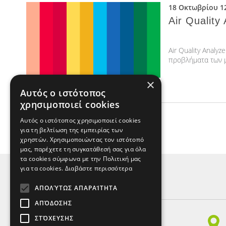
18 Οκτωβρίου 1
Air Qualit
Air Quality Analy
προβλήματα των μ
×
Αυτός ο ιστότοπος
χρησιμοποιεί cookies
Αυτός ο ιστότοπος χρησιμοποιεί cookies
ΠΙΣΩ ΣΤΑ ΝΕΑ
για τη βελτίωση της εμπειρίας των
χρηστών. Χρησιμοποιώντας τον ιστότοπό
μας, παρέχετε τη συγκατάθεσή σας για όλα
τα cookies σύμφωνα με την Πολιτική μας
για τα cookies.
Διαβάστε περισσότερα
ΑΠΟΛΎΤΩΣ ΑΠΑΡΑΊΤΗΤΑ
ΚΕΝΤΡΑ ΞΕΝΩΝ ΓΛΩΣΣΩΝ
ΑΠΌΔΟΣΗΣ
Παπαναστασίου 150,
ΣΤΌΧΕΥΣΗΣ
54249, Χαριλάου, Θεσ/νίκη