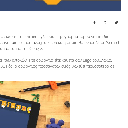
νέα έκδοση της οπτικής γλώσσας προγραμματισμού για παιδιά
 είναι μια έκδοση ανοιχτού κώδικα η οποία θα ονομάζεται "Scratch
ραμματισμού της Google.
των εντολών, είτε οριζόντια είτε κάθετα σαν Lego τουβλάκια.
λυψε ότι ο οριζόντιος προσανατολισμός βολεύει περισσότερο σε