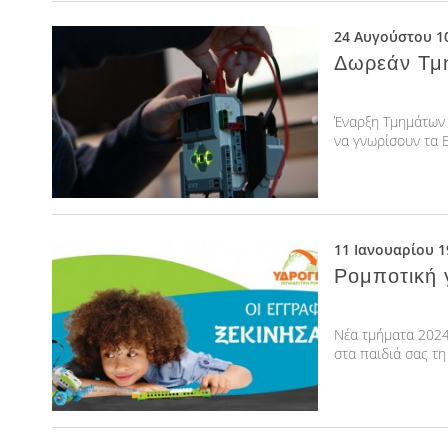
24 Αυγούστου 1
Δωρεάν Τμή
Έναρξη Τμημάτων 
να γνωρίσουν τα Ε
11 Ιανουαρίου 1
Ρομποτική 
Νέα τμήματα 2024
στα παιδιά σας τη