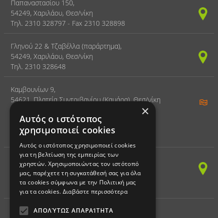
Παπαναστασίου 150,
54249, Χαριλάου, Θεσ/νίκη
Τηλ. 2310 328797 - Fax 2310 328898
Γληνού 22 & Τζαβέλλα (παράρτημα),
54249, Χαριλάου, Θεσ/νίκη
Τηλ. 2310 328648
Καμβουνίων 9,
54621, Πλατεία Συντριβανίου (Καμάρα), Θεσ/νίκη
×
Τηλ. 2310 328797
Αυτός ο ιστότοπος
χρησιμοποιεί cookies
ΚΕΝΤΡΟ ΔΙΑ ΒΙΟΥ ΜΑΘΗΣΗΣ
Αυτός ο ιστότοπος χρησιμοποιεί cookies
για τη βελτίωση της εμπειρίας των
(ΠΛΗΡΟΦΟΡΙΚΗ)
χρηστών. Χρησιμοποιώντας τον ιστότοπό
Παπαναστασίου 150,
μας, παρέχετε τη συγκατάθεσή σας για όλα
54249, Χαριλάου, Θεσ/νίκη
τα cookies σύμφωνα με την Πολιτική μας
Τηλ. 2310 328797 - Fax 2310 328898
για τα cookies.
Διαβάστε περισσότερα
ΑΠΟΛΎΤΩΣ ΑΠΑΡΑΊΤΗΤΑ