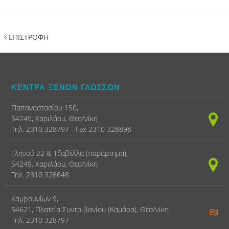
ΕΠΙΣΤΡΟΦΗ
ΚΕΝΤΡΑ ΞΕΝΩΝ ΓΛΩΣΣΩΝ
Παπαναστασίου 150,
54249, Χαριλάου, Θεσ/νίκη
Τηλ. 2310 328797 - Fax 2310 328898
Γληνού 22 & Τζαβέλλα (παράρτημα),
54249, Χαριλάου, Θεσ/νίκη
Τηλ. 2310 328648
Καμβουνίων 9,
54621, Πλατεία Συντριβανίου (Καμάρα), Θεσ/νίκη
Τηλ. 2310 328797