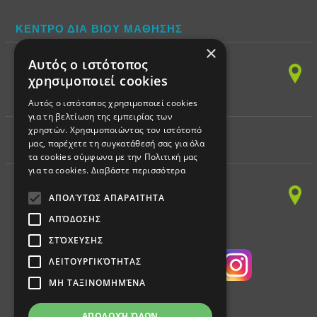
ΚΕΝΤΡΟ ΔΙΑ ΒΙΟΥ ΜΑΘΗΣΗΣ
×
(ΠΛΗΡΟΦΟΡΙΚΗ)
Αυτός ο ιστότοπος
Παπαναστασίου 150,
χρησιμοποιεί cookies
54249, Χαριλάου, Θεσ/νίκη
Τηλ. 2310 328797 - Fax 2310 328898
Αυτός ο ιστότοπος χρησιμοποιεί cookies
για τη βελτίωση της εμπειρίας των
χρηστών. Χρησιμοποιώντας τον ιστότοπό
μας, παρέχετε τη συγκατάθεσή σας για όλα
ΕΚΠΑΙΔΕΥΤΙΚΗ ΡΟΜΠΟΤΙΚΗ
τα cookies σύμφωνα με την Πολιτική μας
για τα cookies.
Διαβάστε περισσότερα
Παπαναστασίου 150,
54249, Χαριλάου, Θεσ/νίκη
ΑΠΟΛΎΤΩΣ ΑΠΑΡΑΊΤΗΤΑ
Τηλ. 2310 328797 - Fax 2310 328898
ΑΠΌΔΟΣΗΣ
ΣΤΌΧΕΥΣΗΣ
ΛΕΙΤΟΥΡΓΙΚΌΤΗΤΑΣ
ΜΗ ΤΑΞΙΝΟΜΗΜΈΝΑ
Email: central@idrogios.com
ΑΠΟΔΟΧΉ ΌΛΩΝ