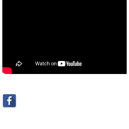
Υδρόγειος Education
Εκπαιδευτική Ρομποτική
Υδρόγειος Καμάρα
Υδρόγειος Education
Εκπαιδευτική Ρομποτική
+30 2310 328797